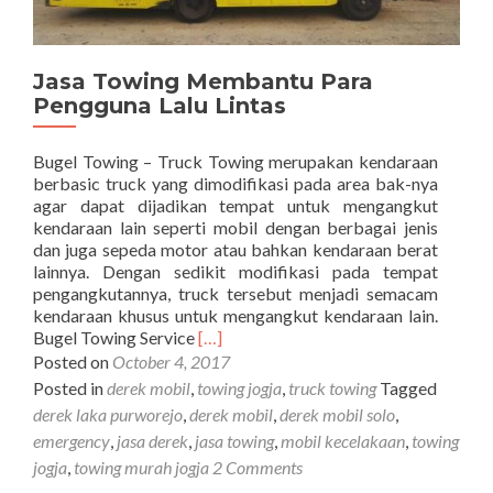
Jasa Towing Membantu Para
Pengguna Lalu Lintas
Bugel Towing – Truck Towing merupakan kendaraan
berbasic truck yang dimodifikasi pada area bak-nya
agar dapat dijadikan tempat untuk mengangkut
kendaraan lain seperti mobil dengan berbagai jenis
dan juga sepeda motor atau bahkan kendaraan berat
lainnya. Dengan sedikit modifikasi pada tempat
pengangkutannya, truck tersebut menjadi semacam
kendaraan khusus untuk mengangkut kendaraan lain.
Read
Bugel Towing Service
[…]
more
Posted on
October 4, 2017
about
Posted in
derek mobil
,
towing jogja
,
truck towing
Tagged
Jasa
derek laka purworejo
,
derek mobil
,
derek mobil solo
,
Towing
emergency
,
jasa derek
,
jasa towing
,
mobil kecelakaan
,
towing
Membantu
jogja
,
towing murah jogja
2 Comments
Para
Pengguna