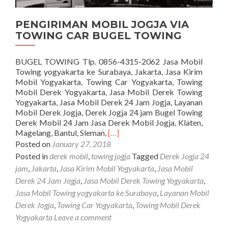
PENGIRIMAN MOBIL JOGJA VIA
TOWING CAR BUGEL TOWING
BUGEL TOWING Tlp. 0856-4315-2062 Jasa Mobil
Towing yogyakarta ke Surabaya, Jakarta, Jasa Kirim
Mobil Yogyakarta, Towing Car Yogyakarta, Towing
Mobil Derek Yogyakarta, Jasa Mobil Derek Towing
Yogyakarta, Jasa Mobil Derek 24 Jam Jogja, Layanan
Mobil Derek Jogja, Derek Jogja 24 jam Bugel Towing
Derek Mobil 24 Jam Jasa Derek Mobil Jogja, Klaten,
Read
Magelang, Bantul, Sleman,
[…]
more
Posted on
January 27, 2018
about
Posted in
derek mobil
,
towing jogja
Tagged
Derek Jogja 24
PENGIRIMAN
jam
,
Jakarta
,
Jasa Kirim Mobil Yogyakarta
,
Jasa Mobil
MOBIL
Derek 24 Jam Jogja
,
Jasa Mobil Derek Towing Yogyakarta
,
JOGJA
Jasa Mobil Towing yogyakarta ke Surabaya
,
Layanan Mobil
VIA
TOWING
Derek Jogja
,
Towing Car Yogyakarta
,
Towing Mobil Derek
CAR
Yogyakarta
Leave a comment
BUGEL