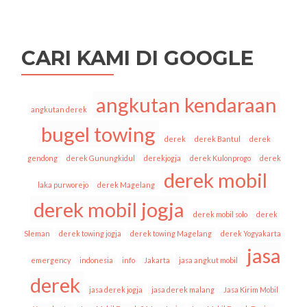
CARI KAMI DI GOOGLE
angkutan kendaraan
angkutan derek
bugel towing
derek
derek Bantul
derek
gendong
derek Gunungkidul
derekjogja
derek Kulonprogo
derek
derek mobil
laka purworejo
derek Magelang
derek mobil jogja
derek mobil solo
derek
Sleman
derek towing jogja
derek towing Magelang
derek Yogyakarta
jasa
emergency
indonesia
info
Jakarta
jasa angkut mobil
derek
jasa derek jogja
jasa derek malang
Jasa Kirim Mobil