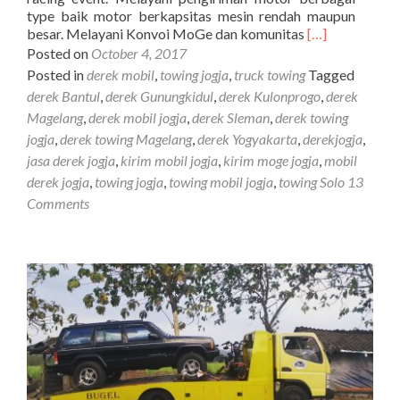
type baik motor berkapsitas mesin rendah maupun
Read
besar. Melayani Konvoi MoGe dan komunitas
[…]
more
Posted on
October 4, 2017
about
Posted in
derek mobil
,
towing jogja
,
truck towing
Tagged
Jasa
derek Bantul
,
derek Gunungkidul
,
derek Kulonprogo
,
derek
Derek
Magelang
,
derek mobil jogja
,
derek Sleman
,
derek towing
Mobil
jogja
,
derek towing Magelang
,
derek Yogyakarta
,
derekjogja
,
Yogyakarta
dan
jasa derek jogja
,
kirim mobil jogja
,
kirim moge jogja
,
mobil
Sekitarnya
derek jogja
,
towing jogja
,
towing mobil jogja
,
towing Solo
13
Comments