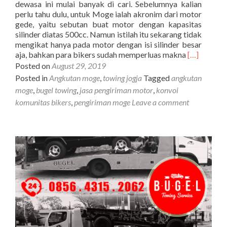
dewasa ini mulai banyak di cari. Sebelumnya kalian
perlu tahu dulu, untuk Moge ialah akronim dari motor
gede, yaitu sebutan buat motor dengan kapasitas
silinder diatas 500cc. Namun istilah itu sekarang tidak
mengikat hanya pada motor dengan isi silinder besar
Read
aja, bahkan para bikers sudah memperluas makna
[…]
more
Posted on
August 29, 2019
about
Posted in
Angkutan moge
,
towing jogja
Tagged
angkutan
Bikers
moge
,
bugel towing
,
jasa pengiriman motor
,
konvoi
Gunakan
komunitas bikers
,
pengiriman moge
Leave a comment
Bugel
Towing
untuk
Angkut
Moge