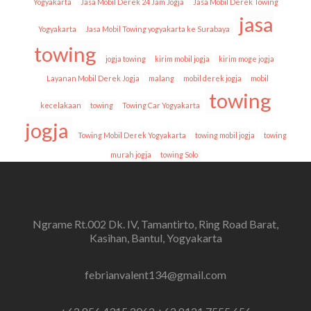
Yogyakarta
Jasa Mobil Derek 24 Jam Jogja
Jasa Mobil Derek Towing
jasa
Yogyakarta
Jasa Mobil Towing yogyakarta ke Surabaya
towing
jogja towing
kirim mobil jogja
kirim moge jogja
Layanan Mobil Derek Jogja
malang
mobil derek jogja
mobil
towing
kecelakaan
towing
Towing Car Yogyakarta
jogja
Towing Mobil Derek Yogyakarta
towing mobil jogja
towing
murah jogja
towing Solo
Ngrame Rt.002 Dk. IV, Tamantirto, Ring Road Barat,
Kasihan, Bantul, Yogyakarta
febrianvalent134@gmail.com