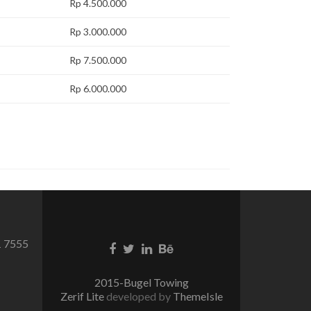
Rp 4.500.000
Rp 3.000.000
Rp 7.500.000
Rp 6.000.000
1 7555
Facebook
Twitter
Linkedin
Behance
link
link
link
link
2015-Bugel Towing
Zerif Lite
developed by
ThemeIsle