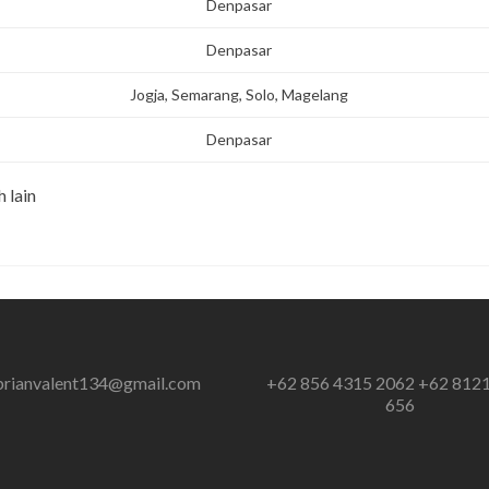
Denpasar
Denpasar
Jogja, Semarang, Solo, Magelang
Denpasar
 lain
brianvalent134@gmail.com
+62 856 4315 2062 +62 812
656