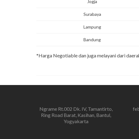
Jogja
Surabaya
Lampung
Bandung
*Harga Negotiable dan juga melayani dari daerah
Ngrame Rt.002 Dk. IV, Tamantirto,
fe
Ring Road Barat, Kasihan, Bantul,
Yogyakarta