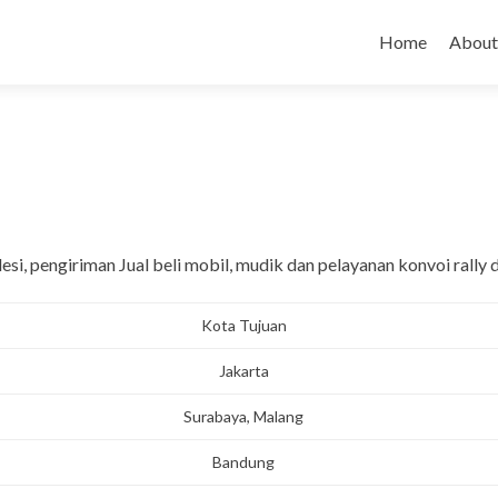
Skip to content
Home
About
i, pengiriman Jual beli mobil, mudik dan pelayanan konvoi rally d
Kota Tujuan
Jakarta
Surabaya, Malang
Bandung