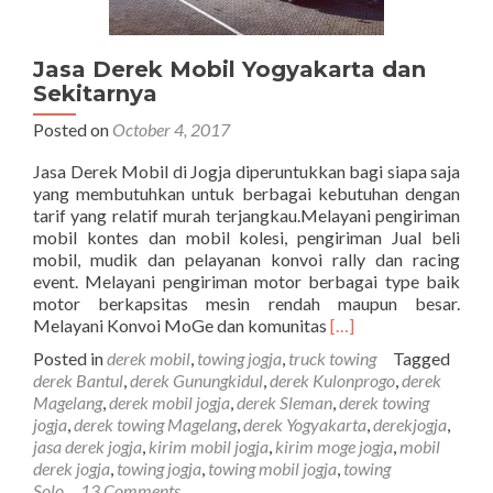
Jasa Derek Mobil Yogyakarta dan
Sekitarnya
Posted on
October 4, 2017
Jasa Derek Mobil di Jogja diperuntukkan bagi siapa saja
yang membutuhkan untuk berbagai kebutuhan dengan
tarif yang relatif murah terjangkau.Melayani pengiriman
mobil kontes dan mobil kolesi, pengiriman Jual beli
mobil, mudik dan pelayanan konvoi rally dan racing
event. Melayani pengiriman motor berbagai type baik
motor berkapsitas mesin rendah maupun besar.
Read
Melayani Konvoi MoGe dan komunitas
[…]
more
Posted in
derek mobil
,
towing jogja
,
truck towing
Tagged
about
derek Bantul
,
derek Gunungkidul
,
derek Kulonprogo
,
derek
Jasa
Magelang
,
derek mobil jogja
,
derek Sleman
,
derek towing
Derek
jogja
,
derek towing Magelang
,
derek Yogyakarta
,
derekjogja
,
Mobil
jasa derek jogja
,
kirim mobil jogja
,
kirim moge jogja
,
mobil
Yogyakarta
derek jogja
,
towing jogja
,
towing mobil jogja
,
towing
dan
Solo
13 Comments