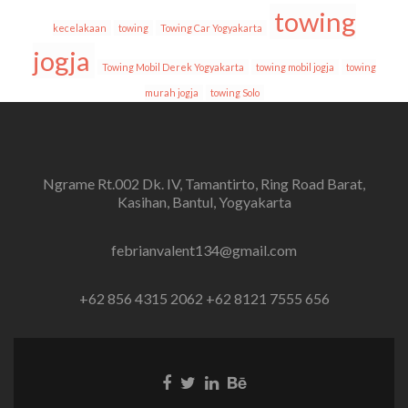
towing
kecelakaan
towing
Towing Car Yogyakarta
jogja
Towing Mobil Derek Yogyakarta
towing mobil jogja
towing
murah jogja
towing Solo
Ngrame Rt.002 Dk. IV, Tamantirto, Ring Road Barat,
Kasihan, Bantul, Yogyakarta
febrianvalent134@gmail.com
+62 856 4315 2062 +62 8121 7555 656
Facebook
Twitter
Linkedin
Behance
link
link
link
link