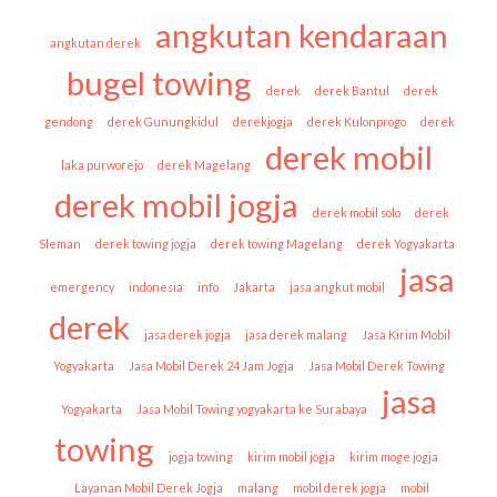
angkutan kendaraan
angkutan derek
bugel towing
derek
derek Bantul
derek
gendong
derek Gunungkidul
derekjogja
derek Kulonprogo
derek
derek mobil
laka purworejo
derek Magelang
derek mobil jogja
derek mobil solo
derek
Sleman
derek towing jogja
derek towing Magelang
derek Yogyakarta
jasa
emergency
indonesia
info
Jakarta
jasa angkut mobil
derek
jasa derek jogja
jasa derek malang
Jasa Kirim Mobil
Yogyakarta
Jasa Mobil Derek 24 Jam Jogja
Jasa Mobil Derek Towing
jasa
Yogyakarta
Jasa Mobil Towing yogyakarta ke Surabaya
towing
jogja towing
kirim mobil jogja
kirim moge jogja
Layanan Mobil Derek Jogja
malang
mobil derek jogja
mobil